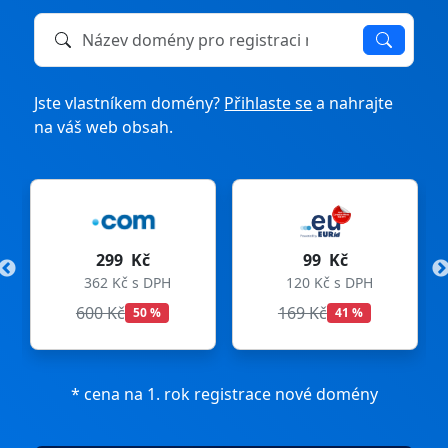
Název domény k registraci nebo převodu
Jste vlastníkem domény?
Přihlaste se
a nahrajte
na váš web obsah.
299 Kč
99 Kč
362 Kč s DPH
120 Kč s DPH
600 Kč
169 Kč
50 %
41 %
* cena na 1. rok registrace nové domény