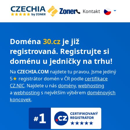
Kontakt
Doména
30.cz
je již
registrovaná. Registrujte si
doménu u jedničky na trhu!
Na
CZECHIA.COM
najdete tu pravou. Jsme jediný
5
★
registrátor domén v ČR podle
certifikace
CZ.NIC
. Najdete u nás
domény
,
webhosting
a
webhosting
s největším výběrem
doménových
koncovek
.